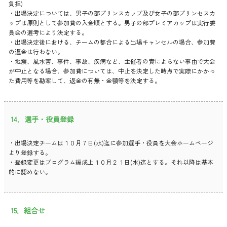
負担)
・出場決定については、男子の部プリンスカップ及び女子の部プリンセスカ
ップは原則として参加費の入金順とする。男子の部プレミアカップは実行委
員会の選考により決定する。
・出場決定後における、チームの都合による出場キャンセルの場合、参加費
の返金は行わない。
・地震、風水害、事件、事故、疾病など、主催者の責によらない事由で大会
が中止となる場合、参加費については、中止を決定した時点で実際にかかっ
た費用等を勘案して、返金の有無・金額等を決定する。
14．選手・役員登録
・出場決定チームは１０月７日(水)迄に参加選手・役員を大会ホームページ
より登録する。
・登録変更はプログラム編成上１０月２１日(水)迄とする。それ以降は基本
的に認めない。
15．組合せ