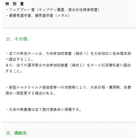
特 別 賞
・フェアプレー賞（キャプテン翼賞、清水女性倶楽部賞）
・最優秀選手賞、優秀選手賞（メダル）
21．その他
・全ての参加チームは、大会参加同意書（様式１）を大会初日に各会場本部
へ提出すること。
また、全ての選手等は大会参加同意書（様式２）をチーム引率責任者に提出
すること。
・新型コロナウイルス感染症等への対策等により、大会日程・費用等、本要
項を一部変更する場合がある。
・大会の映像権は全て実行委員会に帰属する。
22．連絡先