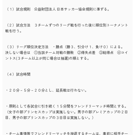
（１）試合規則 公益財団法人 日本サッカー協会規則に準ずる。
（２）試合方法 ３チームずつのリーグ戦を行った後に順位別トーナメント
戦を行う。
（３）リーグ順位決定方法 ・勝点（勝３、引分け１、負け０）による。
決しない場合は ①当該チーム対戦の勝敗 ②得失点差 ③総得点 ④コイ
ントス(３チーム以上が同じ場合は抽選)の順とする。
（４）試合時間
・２０分－５分－２０分とし、延長戦は行わない。
・原則として各試合に引き続く１５分間をフレンドリーマッチ時間とする。
（女子の部プリンセスカップは実施しない。男子の部プレミアカップの２日
目、男子の部プリンスカップの３日目は実施しない。）
・チーム事情等でフレンドリーマッチを辞退するチームは、事前に相手チー