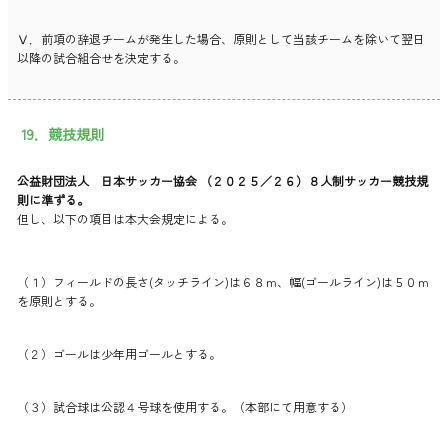
Ⅴ．前項の辞退チームが発生した場合、原則として当該チームを除いて翌日
以降の試合組合せを決定する。
19．競技規則
公益財団法人 日本サッカー協会 （２０２５／２６）８人制サッカー競技規
則に準ずる。
但し、以下の項目は本大会規定による。
（１）フィールドの長さ(タッチライン)は６８ｍ、幅(ゴールライン)は５０ｍ
を原則とする。
（２）ゴールは少年用ゴールとする。
（３）試合球は公認４号球を使用する。（本部にて用意する）