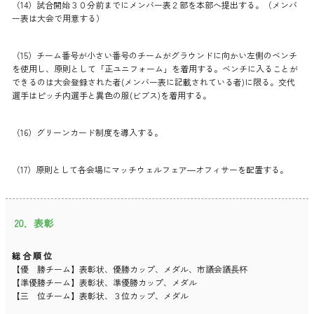
（14）試合開始３０分前までにメンバー表２部を本部へ提出する。（メンバ
ー表は大会で用意する）
（15）チーム番号が小さい番号のチームがグラウンドに向かい左側のベンチ
を使用し、原則として「正ユニフォーム」を着用する。ベンチに入ることが
できるのは大会登録された者(メンバー表に記載されている者)に限る。交代
選手はピッチ内選手と異色の服(ビブス)を着用する。
（16）グリーンカード制度を導入する。
（17）原則として各会場にマッチウェルフェア―オフィサーを配置する。
20．表彰
総 合 順 位
【優 勝チーム】表彰状、優勝カップ、メダル、市議会議長杯
【準優勝チーム】表彰状、準優勝カップ、メダル
【三 位チーム】表彰状、３位カップ、メダル