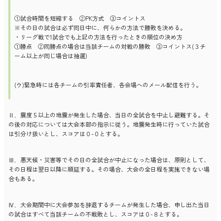
①試合時間を短縮する ②PK方式 ③コイントス
※その日の試合は必ず同日中に、何らかの方法で勝敗を決める。
・リーグ戦で1試合でも上記の方法を行ったときの順位の決め方
①勝点 ②同勝点の場合は当該チームの対戦の勝敗 ③コイントス(３チ
ーム以上が同じ場合は抽選)
(ウ)緊急時には各チームの引率責任者、各会場へのメール配信を行う。
Ⅱ．震度５以上の地震が発生した場合、当日の全試合を中止し避難する。そ
の後の対応については大会本部の指示に従う。地震発生時に行っていた試合
は引分け扱いとし、スコアは０-０とする。
Ⅲ．悪天候・災害等でその日の全試合が中止になった場合は、原則として、
その日程は翌日以降に順延する。その場合、大会の全日程を実施できない場
合もある。
Ⅳ．大会期間中に大会参加を辞退するチームが発生した場合、申し出た当日
の試合はすべて当該チームの不戦敗とし、スコアは０-８とする。