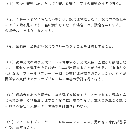
（４）高校生審判は原則として主審、副審２、第４の審判の４名で行う。
（５）１チーム６名に満たない場合は、試合は開始しない。試合中に怪我等
による人数不足により６名に満たなくなった場合には、試合を中止する。こ
の場合スコアは０－８とする。
（６）登録選手全員が各試合でプレーできることを目標とすること。
（７）選手交代の際は交代ゾーンを使用する。交代人数・回数とも制限しな
い。一度退いた選手がその試合中に再び出場することができる。（自由な交
代）なお、フィールドプレーヤー同士の交代は承認を必要としない。ＧＫが
関係する交代はアウトオブプレー時に主審の承認を得て行う。
（８）退場者があった場合は、控え選手を補充することができる。退場を命
じられた選手及び指導者は次の１試合に出場できない。本大会の異なる試合
における警告の累積による出場停止措置は行わない。
（９）フィールドプレーヤー・ＧＫのユニフォームは、異色を２着同背番号
付で用意すること｡