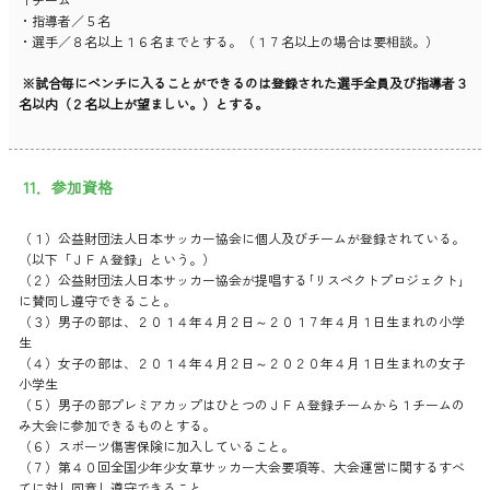
・指導者／５名
・選手／８名以上１６名までとする。（１７名以上の場合は要相談。）
※試合毎にベンチに入ることができるのは登録された選手全員及び指導者３
名以内（２名以上が望ましい。）とする。
11．参加資格
（１）公益財団法人日本サッカー協会に個人及びチームが登録されている。
（以下「ＪＦＡ登録」という。）
（２）公益財団法人日本サッカー協会が提唱する｢リスペクトプロジェクト｣
に賛同し遵守できること。
（３）男子の部は、２０１４年４月２日～２０１７年４月１日生まれの小学
生
（４）女子の部は、２０１４年４月２日～２０２０年４月１日生まれの女子
小学生
（５）男子の部プレミアカップはひとつのＪＦＡ登録チームから１チームの
み大会に参加できるものとする。
（６）スポーツ傷害保険に加入していること。
（７）第４０回全国少年少女草サッカー大会要項等、大会運営に関するすべ
てに対し同意し遵守できること。