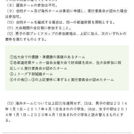
（８）選抜チームの参加は不可。
（９）合同チーム及び海外チームは事前に申請し、実行委員会が認めた場合
は参加可。
（10）合同チームを編成する場合は、同一の都道府県を原則とする。
（11）大会期間の全日程に参加すること。
（12）男子の部プレミアカップの参加資格は、上記に加え、次のいずれかの
要件を満たすものとする。
①当大会での優勝・準優勝の実績のあるチーム
②各都道府県サッカー協会主催大会で好成績を収め、当大会参加に相
応しいと実行委員会が認めたチーム
③Ｊリーグ下部組織チーム
④その他①～③の上記要件に準ずると実行委員会が認めたチーム
（13）海外チームについては上記(1)を適用せず、(3)は、男子の部は２０１４
年１月１日～２０１７年４月１日生まれの小学生、(4)は、女子の部は２０１
４年１月１日～２０２０年４月１日生まれの小学生と読み替えるものとす
る。