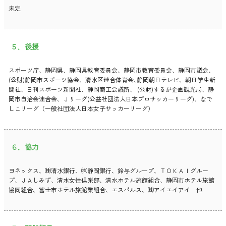
未定
５．後援
スポーツ庁、静岡県、静岡県教育委員会、静岡市教育委員会、静岡市議会、
(公財)静岡市スポーツ協会、清水区連合体育会､静岡朝日テレビ、朝日学生新
聞社、日刊スポーツ新聞社、静岡商工会議所、 (公財)するが企画観光局、静
岡市自治会連合会、Ｊリーグ(公益社団法人日本プロサッカーリーグ)、なで
しこリーグ（一般社団法人日本女子サッカーリーグ）
６．協力
ヨネックス、㈱清水銀行、㈱静岡銀行、鈴与グループ、ＴＯＫＡＩグルー
プ、ＪＡしみず、清水女性倶楽部、清水ホテル旅館組合、静岡市ホテル旅館
協同組合、富士市ホテル旅館業組合、エスパルス、㈱アイエイアイ 他