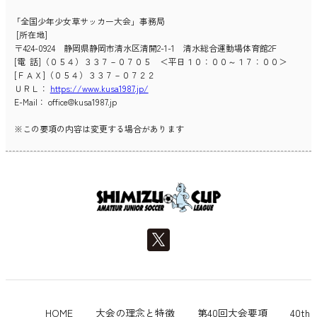
「全国少年少女草サッカー大会」事務局
[所在地]
〒424-0924 静岡県静岡市清水区清開2-1-1 清水総合運動場体育館2F
[電 話]（０５４）３３７－０７０５ ＜平日１０：００～１７：００＞
[ＦＡＸ]（０５４）３３７－０７２２
ＵＲＬ：
https://www.kusa1987.jp/
E-Mail： office@kusa1987.jp
※この要項の内容は変更する場合があります
HOME
大会の理念と特徴
第40回大会要項
40th 