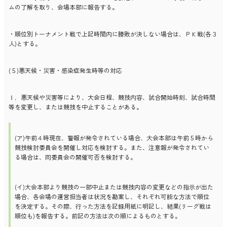
ムの了解を取り、会場本部に報告する。
・順位別トーナメント戦で上記時間内に勝敗が決しない場合は、ＰＫ戦(各３
人)とする。
(５)悪天候・災害・感染症発生時等の対応
Ⅰ．悪天候や災害等により、大会日程、競技内容、試合開始時刻、試合時間
等を変更し、または競技を中止することがある。
(ア)午前４時現在、警報が発令されている場合、大会本部は午前５時から
競技検討委員会を開催し対応を検討する。また、注意報が発令されてい
る場合は、同委員会の開催可否を検討する。
(イ)大会本部より競技の一部中止または競技内容の変更などの指示が出た
場合、各会場の運営担当者は状況を勘案し、それぞれ可能な方法で順位
を決定する。その際、行った方法を記録用紙に明記し、結果(リーグ戦は
順位も)を報告する。前記の方法は次の順によるものとする。