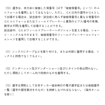
（10）選手は、本大会に登録した背番号（以下「登録背番号」という）のユ
ニフォームを着用しなくてはならない。ただし、ＧＫ以外の選手がＧＫとし
て出場する場合は、試合途中・試合前に拘らず登録背番号と異なる背番号の
ＧＫユニフォームまたはフィールドプレーヤーと異色のビブス(番号の有無、
数字は不問)を着用して出場することができる。
試合途中、ＧＫがフィールドプレーヤーへポジションを変える場合、ショー
ツ・ソックスはそのままで、登録背番号のフィールドプレーヤーユニフォー
ムシャツを着用して出場することができる。
（11）ソックスにテープなどを張り付ける、または外部に着用する場合、ソ
ックスと同色でなくてもよい。
（12）アンダーシャツ及びアンダーショーツ並びにタイツの色は問わない。
ただし原則としてチーム内で同色のものを着用する。
（13）選手は原則として日本サッカー協会発行の電子選手証または登録選手
一覧（選手の顔写真付きのもの）を持参しなければならない。（海外チーム
を除く）