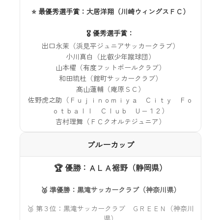
⭐ 最優秀選手賞：大居洋翔（川崎ウィングスＦＣ）
🎖️ 優秀選手賞：
出口永茉（浜見平ジュニアサッカークラブ）
小川真白（比叡少年蹴球団）
山本櫂（有度フットボールクラブ）
和田琉杜（館町サッカークラブ）
髙山蓮輔（庵原ＳＣ）
佐野虎之助（Ｆｕｊｉｎｏｍｉｙａ Ｃｉｔｙ Ｆｏ
ｏｔｂａｌｌ Ｃｌｕｂ Ｕ−１２）
吉村理舞（ＦＣクオルテジュニア）
ブルーカップ
🏆 優勝：ＡＬＡ裾野（静岡県）
🥈 準優勝：黒滝サッカークラブ（神奈川県）
🥉 第３位：黒滝サッカークラブ ＧＲＥＥＮ（神奈川
県）