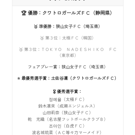
🏆 優勝：クワトロガールズＦＣ（静岡県）
🥈 準優勝：狭山女子ＦＣ（埼玉県）
🥉 第３位：太極ＦＣ（韓国）
🥉 第３位：ＴＯＫＹＯ ＮＡＤＥＳＨＩＫＯ ＦＣ
（東京都）
フェアプレー賞：狭山女子ＦＣ（埼玉県）
⭐ 最優秀選手賞：土佐谷凜（クワトロガールズＦＣ）
🎖️ 優秀選手賞：
정예율（太極ＦＣ）
鈴木凛來（成瀬エンジェルス）
山田莉奈（狭山女子ＦＣ）
乾 光織（名古屋フットボールクラブＢ）
조아인（白虎ＦＣ）
波名城琉菜（ＡＣ等々力マーメイド）