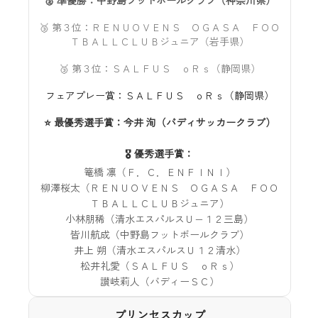
🥈 準優勝：中野島フットボールクラブ（神奈川県）
🥉 第３位：ＲＥＮＵＯＶＥＮＳ ＯＧＡＳＡ ＦＯＯ
ＴＢＡＬＬＣＬＵＢジュニア（岩手県）
🥉 第３位：ＳＡＬＦＵＳ ｏＲｓ（静岡県）
フェアプレー賞：ＳＡＬＦＵＳ ｏＲｓ（静岡県）
⭐ 最優秀選手賞：今井 洵（バディサッカークラブ）
🎖️ 優秀選手賞：
篭橋 凛（Ｆ．Ｃ．ＥＮＦＩＮＩ）
柳澤桜太（ＲＥＮＵＯＶＥＮＳ ＯＧＡＳＡ ＦＯＯ
ＴＢＡＬＬＣＬＵＢジュニア）
小林朋稀（清水エスパルスＵ−１２三島）
皆川航成（中野島フットボールクラブ）
井上 朔（清水エスパルスＵ１２清水）
松井礼愛（ＳＡＬＦＵＳ ｏＲｓ）
讃岐莉人（バディーＳＣ）
プリンセスカップ