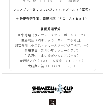
🥉 第３位：ＬＩＯＮ Ｊｒ．（静岡県）
フェアプレー賞：まつひだいＳＣアズール（千葉県）
⭐ 最優秀選手賞：岡野礼空（ＦＣ．Ａｒｂｏｌ）
🎖️ 優秀選手賞：
田中秀翔（ヴィオレータフットボールクラブ）
佐藤璃空（岡小サッカースポーツ少年団）
堀江春翔（不二見サッカースポーツ少年団ブルー）
前田陽貴（光井少年サッカークラブ）
牛込颯佑（まつひだいＳＣアズール）
唐沢隆之介（ＪＡＣＰＡ東京ＦＣＵ－１２）
犬飼蔵之祐（ＬＩＯＮ Ｊｒ．）