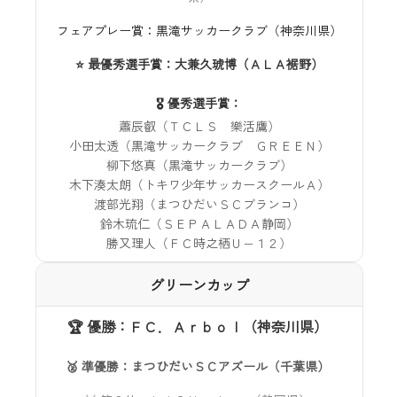
フェアプレー賞：黒滝サッカークラブ（神奈川県）
⭐ 最優秀選手賞：大兼久琥博（ＡＬＡ裾野）
🎖️ 優秀選手賞：
蕭辰叡（ＴＣＬＳ 樂活鷹）
小田太透（黒滝サッカークラブ ＧＲＥＥＮ）
柳下悠真（黒滝サッカークラブ）
木下湊太朗（トキワ少年サッカースクールＡ）
渡部光翔（まつひだいＳＣブランコ）
鈴木琉仁（ＳＥＰＡＬＡＤＡ静岡）
勝又理人（ＦＣ時之栖Ｕ−１２）
グリーンカップ
🏆 優勝：ＦＣ．Ａｒｂｏｌ（神奈川県）
🥈 準優勝：まつひだいＳＣアズール（千葉県）