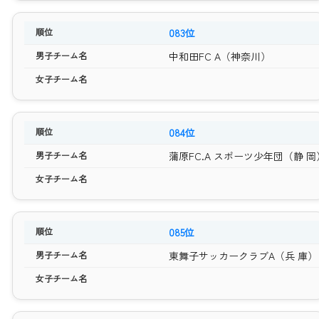
083位
中和田FC A（神奈川）
084位
蒲原FC.A スポーツ少年団（静 岡
085位
東舞子サッカークラブA（兵 庫）