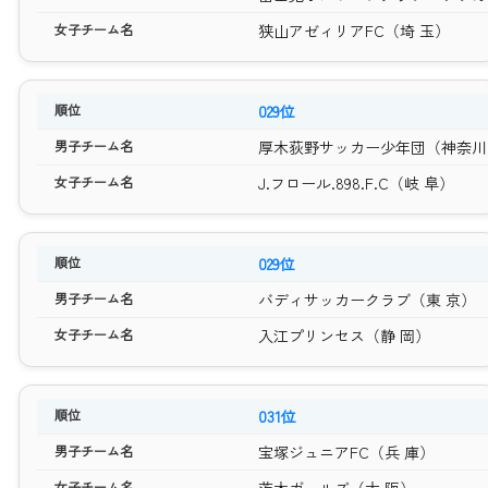
狭山アゼィリアFC（埼 玉）
029位
厚木荻野サッカー少年団（神奈川
J.フロール.898.F.C（岐 阜）
029位
バディサッカークラブ（東 京）
入江プリンセス（静 岡）
031位
宝塚ジュニアFC（兵 庫）
茨木ガールズ（大 阪）