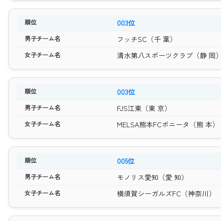
003位
フッチSC（千 葉）
清水第八スポーツクラブ（静 岡
003位
FJS江東（東 京）
MELSA熊本FCボニータ（熊 本）
005位
モノリス愛知（愛 知）
横須賀シーガルズFC（神奈川）