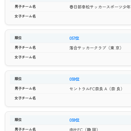
春日部幸松サッカースポーツ少年
057位
落合サッカークラブ（東 京）
059位
セントラルFC奈良 A（奈 良）
059位
由比FC（静 岡）