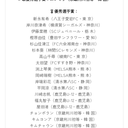
🎖️ 優秀選手賞：
新永有希（八王子愛宕FC・東 京）
岸川奈津希（横須賀シーガルズ・神奈川）
伊藤里穂（SCジュベニール・栃 木）
樫原由佳（豊田サンフラワー・愛 知）
杉山佳津江（FC六会湘南台・神奈川）
杉本葵（林間SCレモンズ・神奈川）
高山千尋（綾南FC・東 京）
太田望（FCすすき野・神奈川）
渕上琴美（MELSA熊本・熊 本）
岡崎瑞樹（MELSA熊本・熊 本）
岸端彩花（清水第八SC・静 岡）
平岡涼（清水第八SC・静 岡）
川崎志帆（鹿児島U-12・鹿児島）
福丸智子（鹿児島U-12・鹿児島）
屋田渚（鹿児島U-12・鹿児島）
チョンポラン（京畿利川初等・韓 国）
キムヨンア（京畿利川初等・韓 国）
キムチャウン（京畿利川初等・韓 国）