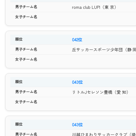
roma club LUPI（東 京）
042位
丘サッカースポーツ少年団（静 
043位
リトルJセレソン豊橋（愛 知）
043位
川越ひまわりサッカークラブ（埼