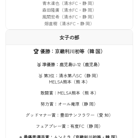
青木達也（清水FC・静 岡）
森田隆廣（清水FC・静 岡）
風間宏希（清水FC・静 岡）
畑直樹（清水FC・静 岡）
女子の部
🏆 優勝：京畿利川初等（韓 国）
🥈 準優勝：鹿児島U-12（鹿児島）
🥉 第3位：清水第八SC（静 岡）
MELSA熊本（熊 本）
敢闘賞：MELSA熊本（熊 本）
努力賞：オール庵原（静 岡）
グッドマナー賞：豊田サンフラワー（愛 知）
フェアプレー賞：有度FC（静 岡）
⭐ 最優秀選手賞：ムンミラ（京畿利川初等・韓 国）