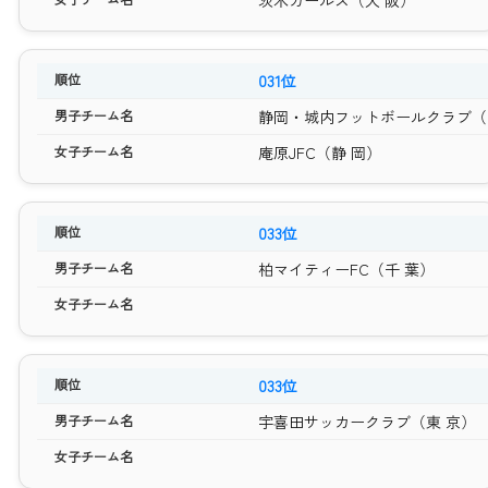
031位
静岡・城内フットボールクラブ（
庵原JFC（静 岡）
033位
柏マイティーFC（千 葉）
033位
宇喜田サッカークラブ（東 京）