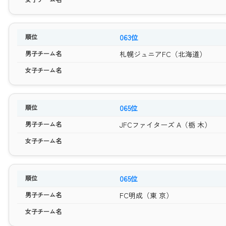
063位
札幌ジュニアFC（北海道）
065位
JFCファイターズ A（栃 木）
065位
FC明成（東 京）