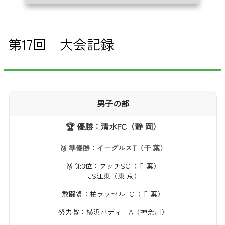
第17回 大会記録
男子の部
🏆 優勝：清水FC（静 岡）
🥈 準優勝：イーグルスT（千 葉）
🥉 第3位：フッチSC（千 葉）
FJS江東（東 京）
敢闘賞：柏ラッセルFC（千 葉）
努力賞：横浜バディーA（神奈川）