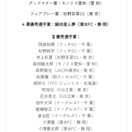
グッドマナー賞：モノリス愛知（愛 知）
フェアプレー賞：杉野百草SS（東 京）
⭐ 最優秀選手賞：鍋田亜人夢（清水FC・静 岡）
🎖️ 優秀選手賞：
岡庭和輝（フッチSC・千 葉）
杉野純平（フッチSC・千 葉）
井上彩夏（杉野百草SS・東 京）
森田龍太郎（モノリス愛知・愛 知）
萩野敦也（JACPA東京6・東 京）
佐藤廉（柏ラッセルFC・千 葉）
塚研斗（TFC ジュントス・北海道）
町田元（FJS江東・東 京）
花水亮太（FJS江東・東 京）
田中大洋（イーグルスT・千 葉）
鹿糠智正（イーグルスT・千 葉）
倉谷匠（イーグルスT・千 葉）
小澤蓮（清水FC・静 岡）
小澤慶太郎（清水FC・静 岡）