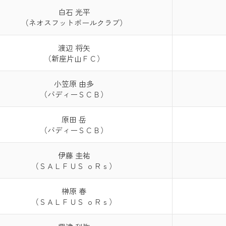
白石 光平
（ネオスフットボールクラブ）
渡辺 将矢
（新座片山ＦＣ）
小笠原 由多
（バディーＳＣＢ）
原田 岳
（バディーＳＣＢ）
伊藤 圭祐
（ＳＡＬＦＵＳ ｏＲｓ）
榊原 春
（ＳＡＬＦＵＳ ｏＲｓ）