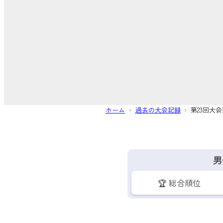
ホーム
過去の大会記録
第23回大
男
🏆 総合順位