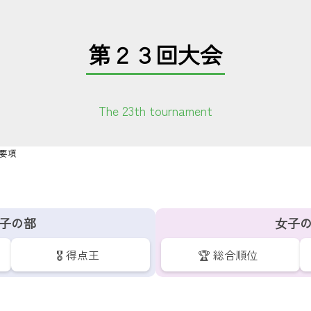
第２３回大会
The 23th tournament
会要項
子の部
女子
🎖️ 得点王
🏆 総合順位